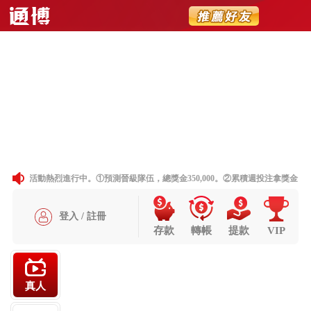
简体
聯絡我們
網站地圖